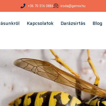
+36 70 516 0884
iroda@gemix.hu​
tásunkról
Kapcsolatok
Darázsirtás
Blog