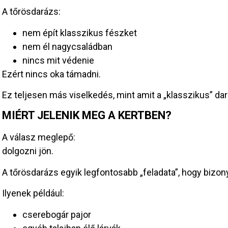
A tőrösdarázs:
nem épít klasszikus fészket
nem él nagycsaládban
nincs mit védenie
Ezért nincs oka támadni.
Ez teljesen más viselkedés, mint amit a „klasszikus” d
MIÉRT JELENIK MEG A KERTBEN?
A válasz meglepő:
dolgozni jön.
A tőrösdarázs egyik legfontosabb „feladata”, hogy bizony
Ilyenek például:
cserebogár pajor