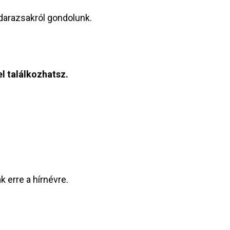
 darazsakról gondolunk.
l találkozhatsz.
k erre a hírnévre.