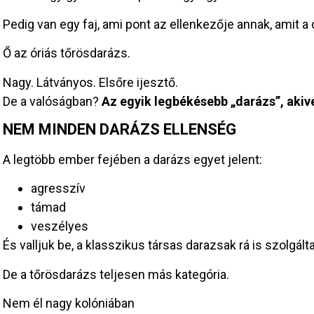
Pedig van egy faj, ami pont az ellenkezője annak, amit a
Ő az óriás tőrösdarázs.
Nagy. Látványos. Elsőre ijesztő.
De a valóságban?
Az egyik legbékésebb „darázs”, akive
NEM MINDEN DARÁZS ELLENSÉG
A legtöbb ember fejében a darázs egyet jelent:
agresszív
támad
veszélyes
És valljuk be, a klasszikus társas darazsak rá is szolgálta
De a tőrösdarázs teljesen más kategória.
Nem él nagy kolóniában