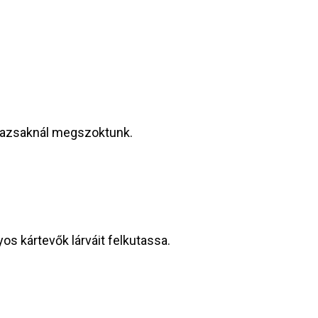
arazsaknál megszoktunk.
os kártevők lárváit felkutassa.