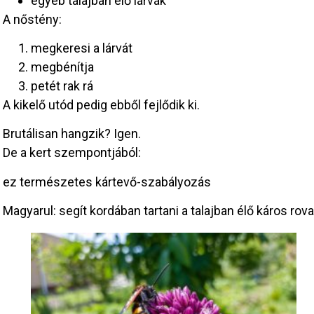
egyéb talajban élő lárvák
A nőstény:
megkeresi a lárvát
megbénítja
petét rak rá
A kikelő utód pedig ebből fejlődik ki.
Brutálisan hangzik? Igen.
De a kert szempontjából:
ez természetes kártevő-szabályozás
Magyarul: segít kordában tartani a talajban élő káros rov