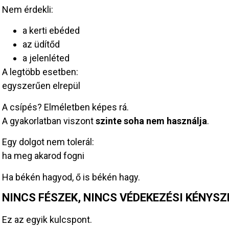
Nem érdekli:
a kerti ebéded
az üdítőd
a jelenléted
A legtöbb esetben:
egyszerűen elrepül
A csípés? Elméletben képes rá.
A gyakorlatban viszont
szinte soha nem használja
.
Egy dolgot nem tolerál:
ha meg akarod fogni
Ha békén hagyod, ő is békén hagy.
NINCS FÉSZEK, NINCS VÉDEKEZÉSI KÉNYSZ
Ez az egyik kulcspont.