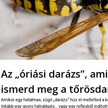
Az „óriási darázs”, ami
ismerd meg a tőrösda
Amikor egy hatalmas, zúgó „darázs” húz el melletted a ke
Inkább egy gyors hátralépés… vagy egy reflexből indítot