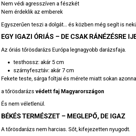
Nem védi agresszíven a fészkét
Nem érdeklik az emberek
Egyszerűen teszi a dolgát… és közben még segít is nek
EGY IGAZI ÓRIÁS – DE CSAK RÁNÉZÉSRE I
Az óriás tőrösdarázs Európa legnagyobb darázsfaja.
testhossz: akár 5 cm
szárnyfesztáv: akár 7 cm
Fekete teste, sárga foltjai és mérete miatt sokan azonn
a tőrösdarázs
védett faj Magyarországon
És nem véletlenül.
BÉKÉS TERMÉSZET – MEGLEPŐ, DE IGAZ
A tőrösdarázs nem harcias. Sőt, kifejezetten nyugodt.