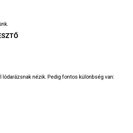
ünk.
JESZTŐ
al lódarázsnak nézik. Pedig fontos különbség van: